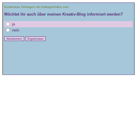
Kostenlose Umfragen mit UmfrageOnline.com
Möchtet ihr auch über meinen Kreativ-Blog informiert werden?
ja
nein
Abstimmen
Ergebnisse